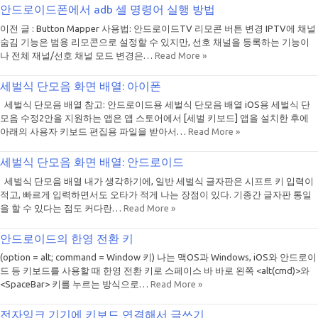
안드로이드폰에서 adb 셀 명령어 실행 방법
이전 글 : Button Mapper 사용법: 안드로이드TV 리모콘 버튼 변경 IPTV에 채널
숨김 기능은 범용 리모콘으로 설정할 수 있지만, 선호 채널을 등록하는 기능이
나 전체 재널/선호 채널 모드 변경은…
Read More »
세벌식 단모음 화면 배열: 아이폰
세벌식 단모음 배열 참고: 안드로이드용 세벌식 단모음 배열 iOS용 세벌식 단
모음 수정2안을 지원하는 앱은 앱 스토어에서 [세벌 키보드] 앱을 설치한 후에
아래의 사용자 키보드 편집용 파일을 받아서…
Read More »
세벌식 단모음 화면 배열: 안드로이드
세벌식 단모음 배열 내가 생각하기에, 일반 세벌식 글자판은 시프트 키 입력이
적고, 빠르게 입력하면서도 오타가 적게 나는 장점이 있다. 기종간 글자판 통일
을 할 수 있다는 점도 커다란…
Read More »
안드로이드의 한영 전환 키
(option = alt; command = Window 키) 나는 맥OS과 Windows, iOS와 안드로이
드 등 키보드를 사용할 때 한영 전환 키로 스페이스 바 바로 왼쪽 <alt(cmd)>와
<SpaceBar> 키를 누르는 방식으로…
Read More »
전자잉크 기기에 키보드 연결해서 글쓰기