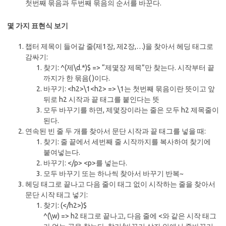
첫번째 묶음과 두번째 묶음의 순서를 바꾼다.
몇 가지 표현식 보기
챕터 제목이 들어갈 줄(제1장, 제2장,…)을 찾아서 헤딩 태그로
감싸기:
찾기: ^(제\d.*)$ => “제몇장 제목”만 찾는다. 시작부터 끝
까지가 한 묶음( )이다.
바꾸기: <h2>\1<h2> => \1는 첫번째 묶음이란 뜻이고 앞
뒤로 h2 시작과 끝 태그를 붙인다는 뜻
모두 바꾸기를 하면, 제몇장이라는 줄은 모두 h2 제목줄이
된다.
연속된 빈 줄 두 개를 찾아서 문단 시작과 끝 태그를 넣을 때:
찾기: 줄 끝에서 세번째 줄 시작까지를 복사하여 찾기에
붙여넣는다.
바꾸기: </p> <p>를 넣는다.
모두 바꾸기 또는 하나씩 찾아서 바꾸기 반복~
헤딩 태그로 끝나고 다음 줄이 태그 없이 시작하는 줄을 찾아서
문단 시작 태그 넣기:
찾기: (</h2>)$
^(\w) => h2 태그로 끝나고, 다음 줄에 <와 같은 시작 태그