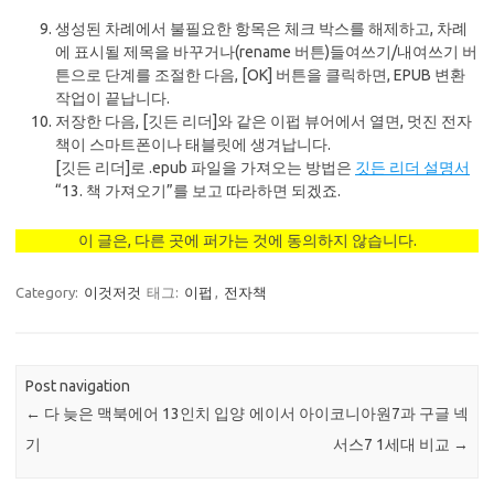
생성된 차례에서 불필요한 항목은 체크 박스를 해제하고, 차례
에 표시될 제목을 바꾸거나(rename 버튼)들여쓰기/내여쓰기 버
튼으로 단계를 조절한 다음, [OK] 버튼을 클릭하면, EPUB 변환
작업이 끝납니다.
저장한 다음, [깃든 리더]와 같은 이펍 뷰어에서 열면, 멋진 전자
책이 스마트폰이나 태블릿에 생겨납니다.
[깃든 리더]로 .epub 파일을 가져오는 방법은
깃든 리더 설명서
“13. 책 가져오기”를 보고 따라하면 되겠죠.
이 글은, 다른 곳에 퍼가는 것에 동의하지 않습니다.
Category:
이것저것
태그:
이펍
,
전자책
Post navigation
←
다 늦은 맥북에어 13인치 입양
에이서 아이코니아원7과 구글 넥
기
서스7 1세대 비교
→