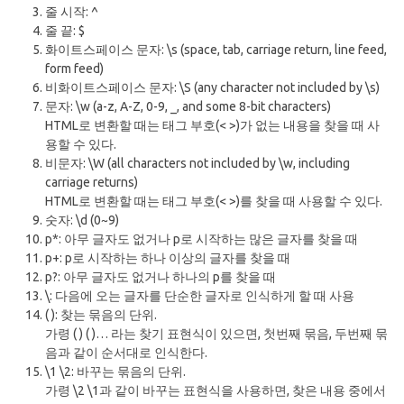
줄 시작: ^
줄 끝: $
화이트스페이스 문자: \s (space, tab, carriage return, line feed,
form feed)
비화이트스페이스 문자: \S (any character not included by \s)
문자: \w (a-z, A-Z, 0-9, _, and some 8-bit characters)
HTML로 변환할 때는 태그 부호(< >)가 없는 내용을 찾을 때 사
용할 수 있다.
비문자: \W (all characters not included by \w, including
carriage returns)
HTML로 변환할 때는 태그 부호(< >)를 찾을 때 사용할 수 있다.
숫자: \d (0~9)
p*: 아무 글자도 없거나 p로 시작하는 많은 글자를 찾을 때
p+: p로 시작하는 하나 이상의 글자를 찾을 때
p?: 아무 글자도 없거나 하나의 p를 찾을 때
\: 다음에 오는 글자를 단순한 글자로 인식하게 할 때 사용
( ): 찾는 묶음의 단위.
가령 ( ) ( )… 라는 찾기 표현식이 있으면, 첫번째 묶음, 두번째 묶
음과 같이 순서대로 인식한다.
\1 \2: 바꾸는 묶음의 단위.
가령 \2 \1과 같이 바꾸는 표현식을 사용하면, 찾은 내용 중에서