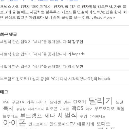
오닉스 사의 7인치 “페이지”라는 전자잉크 기기로 전자책을 읽으면서, 가끔 블
로그에 글 쓸 때도 지금처럼 블루투스 키보드를 연결하여 입력/편집을 한다. 화
면 잔상도 없고 전자잉크다 보니 종이 글씨를 보는 것과…
Read More »
최근 댓글
세벌식 한손 입력기 “세나”를 공개합니다.
의
강우현
세벌식 한손 입력기 “세나”를 공개합니다.
의
hopark
세벌식 한손 입력기 “세나”를 공개합니다.
의
강우현
부트캠프 윈도우11 설치 중 [왜 PC가 다시 시작되었나요?]
의
hopark
태그
달리기
단축키
USB
구글TV
기록
나이키
날개셋
넷북
도전
독서
맥OS
무드오디오
리모콘
백업
동영상
레지스트리
마라톤
메모
세벌식
부트캠프
세나
볼루미오
수영
아이팟나노
아이폰
오디오
안드로이드TV
애플 시계
안드로이드