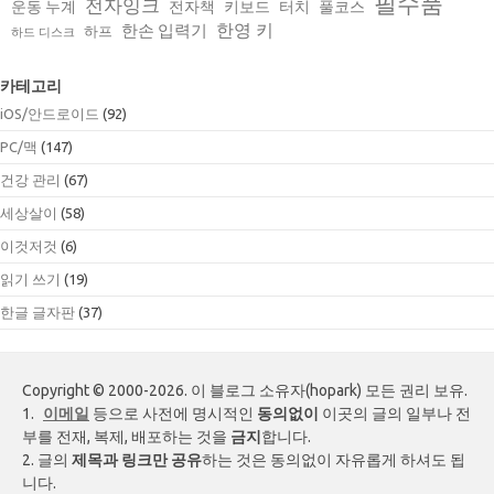
필수품
전자잉크
운동 누계
전자책
키보드
터치
풀코스
한영 키
한손 입력기
하프
하드 디스크
카테고리
iOS/안드로이드
(92)
PC/맥
(147)
건강 관리
(67)
세상살이
(58)
이것저것
(6)
읽기 쓰기
(19)
한글 글자판
(37)
Copyright © 2000-2026. 이 블로그 소유자(hopark) 모든 권리 보유.
1.
이메일
등으로 사전에 명시적인
동의없이
이곳의 글의 일부나 전
부를 전재, 복제, 배포하는 것을
금지
합니다.
2. 글의
제목과 링크만 공유
하는 것은 동의없이 자유롭게 하셔도 됩
니다.