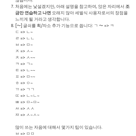
않습니다.
처음에는 낯설겠지만, 아래 설명을 참고하여, 앉은 자리에서
조
금만 연습하고 나면
오래지 않아 세벌식 사용자로서의 장점을
느끼게 될 거라고 생각합니다.
[〜] 글쇠를 획/자소 추가 기능으로 씁니다: ㄱ 〜 => ㅋ
ㄷ => ㄴ~
ㄹ => ㄴㄴ
ㅂ => ㅁ~
ㅈ => ㅅ~
ㅊ => ㅅ~~
ㅋ => ㄱ~
ㅌ => ㄴ~~
ㅍ => ㅁ~~
ㅎ => ㅇ~
ㄲ => ㄱㄱ
ㄸ => ㄴ~ㄴ~
ㅃ => ㅁ~ㅁ~
ㅆ => ㅅㅅ
ㅉ => ㅅ~ㅅ~
많이 쓰는 자음에 대해서 몇가지 팁이 있습니다.
ㅂ => ㅁㅁ