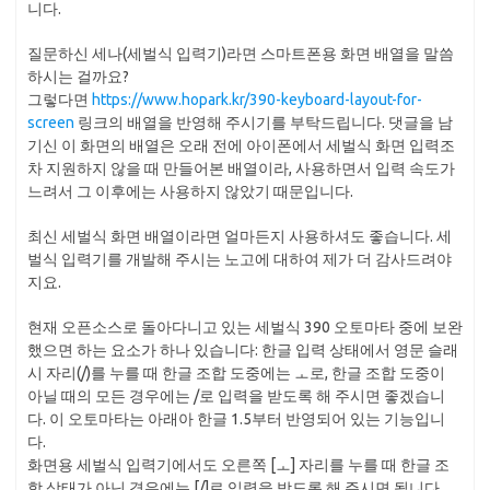
니다.
질문하신 세나(세벌식 입력기)라면 스마트폰용 화면 배열을 말씀
하시는 걸까요?
그렇다면
https://www.hopark.kr/390-keyboard-layout-for-
screen
링크의 배열을 반영해 주시기를 부탁드립니다. 댓글을 남
기신 이 화면의 배열은 오래 전에 아이폰에서 세벌식 화면 입력조
차 지원하지 않을 때 만들어본 배열이라, 사용하면서 입력 속도가
느려서 그 이후에는 사용하지 않았기 때문입니다.
최신 세벌식 화면 배열이라면 얼마든지 사용하셔도 좋습니다. 세
벌식 입력기를 개발해 주시는 노고에 대하여 제가 더 감사드려야
지요.
현재 오픈소스로 돌아다니고 있는 세벌식 390 오토마타 중에 보완
했으면 하는 요소가 하나 있습니다: 한글 입력 상태에서 영문 슬래
시 자리(/)를 누를 때 한글 조합 도중에는 ㅗ로, 한글 조합 도중이
아닐 때의 모든 경우에는 /로 입력을 받도록 해 주시면 좋겠습니
다. 이 오토마타는 아래아 한글 1.5부터 반영되어 있는 기능입니
다.
화면용 세벌식 입력기에서도 오른쪽 [ㅗ] 자리를 누를 때 한글 조
합 상태가 아닌 경우에는 [/]로 입력을 받도록 해 주시면 됩니다.