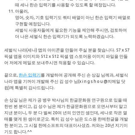
때 세나 한손 입력기를 사용할 수 있도록 할 예정입니다.
아울러,
영어, 숫자, 기호 입력기도 쿼티 배열이 아닌 한손 입력기 배열로
구현할 예정입니다.
세벌식 사용자들에게 필요한 기능을 제안해 주시면, 검토하여
더 나은 세벌식 한손 입력기가 되도록 노력하겠습니다.
세벌식 나라(세나) 앱의 아이콘을 만들어 주실 분을 찾습니다. 57 x 57
픽셀 앱용 이미지와 512 x 512 픽셀 앱 스토어용 이미지 파일을 만들
어 저에게 메일로 보내주시면 적용할 수 있습니다.
끝으로,
한손 입력기
를 개발하여 공개해 주신 손 상길 님께과, 세벌식
나라 앱을 기꺼이 개발해 주신 김 성수 님(x i n g s h o u @지메일 닷
컴)께 특별히 감사드립니다.
손 상길 님은 제가 공 병우 박사님의 한글문화원 연구원으로 있을 때
한번 뵌 분이고, 김 성수 님은 제가 한글문화원으로 오면서부터 알고
지낸 분이니, 두 분 다 벌써 20여 년의 인연인 셈인데, 세나로 작은 열
매를 맺게 된 셈이로군요. 특히 김 성수 님은 도스용 한메한글을 개발
한 분이고, 그 시절 한메소프트의 대표이사셨죠. 저와는 20년 지기이
기도 합니다.^^