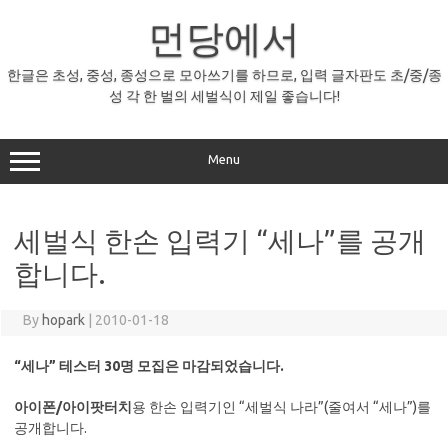
Skip
먼당에서
to
content
한글은 초성, 중성, 종성으로 모아쓰기를 하므로, 입력 글자판도 초/중/종
성 각 한 벌의 세벌식이 제일 좋습니다!
Menu
세벌식 한손 입력기 “세나”를 공개
합니다.
By
hopark
|
2010-01-18
“세나” 테스터 30명 모집은 마감되었습니다.
아이폰/아이팟터치
용 한손 입력기인 “세벌식 나라”(줄여서 “세나”)를
공개합니다.