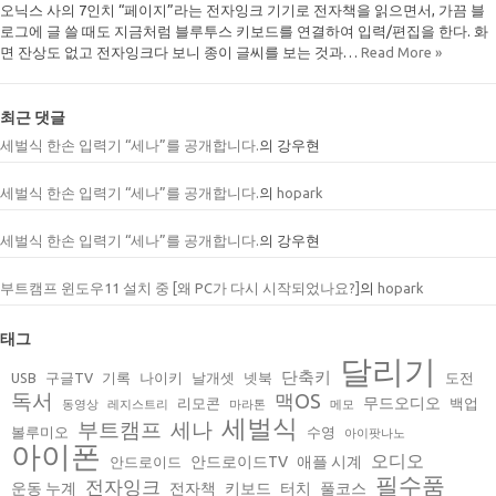
오닉스 사의 7인치 “페이지”라는 전자잉크 기기로 전자책을 읽으면서, 가끔 블
로그에 글 쓸 때도 지금처럼 블루투스 키보드를 연결하여 입력/편집을 한다. 화
면 잔상도 없고 전자잉크다 보니 종이 글씨를 보는 것과…
Read More »
최근 댓글
세벌식 한손 입력기 “세나”를 공개합니다.
의
강우현
세벌식 한손 입력기 “세나”를 공개합니다.
의
hopark
세벌식 한손 입력기 “세나”를 공개합니다.
의
강우현
부트캠프 윈도우11 설치 중 [왜 PC가 다시 시작되었나요?]
의
hopark
태그
달리기
단축키
USB
구글TV
기록
나이키
날개셋
넷북
도전
독서
맥OS
무드오디오
리모콘
백업
동영상
레지스트리
마라톤
메모
세벌식
부트캠프
세나
볼루미오
수영
아이팟나노
아이폰
오디오
안드로이드TV
애플 시계
안드로이드
필수품
전자잉크
운동 누계
전자책
키보드
터치
풀코스