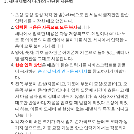
3. 세나(세벌식 나라)의 간단한 사용법
초성-중성-종성 각각 한 벌(set)씩으로 된 세벌식 글자판인 한손
입력기를 내장한 메모 앱입니다.
입력한 내용은 자동으로 모두 복사
됩니다.
세나에서 입력한 내용은 자동 저장되므로, 메일이나 sms나 노
트 등 아이폰의 다른 앱에서 붙이기를 하면, 세나에서 입력한 내
용이 모두 붙이기가 됩니다.
영어, 숫자, 기호 글자판은 아이폰에 기본으로 들어 있는 쿼티 배
열 글자판을 그대로 사용합니다.
한손 입력 방법
은 애초에 한손 입력기를 자바스크립트로 만들
어 공개하신
손 상길 님의 안내문 페이지
를 참고하시기 바랍니
다.
왼쪽 부분이 초성(자음)이고, 가운데 부분이 중성(모음)이고, 오
른쪽 부분이 종성(받침)입니다. 입력 도중에 시간이 흐른다고 해
서 다음 글자 입력 상태로 바뀌지 않습니다. 즉 사용자가 입력한
대로만 반응하며, 자음을 입력할 때 받침이 되었다 초성이 되었
다 하는, 이른바 도깨비 불 현상이 없는 세벌식의 특징을 지니고
있습니다.
각 자소의 버튼 크기가 커서 엄지 손가락으로 눌러도 오타가 생
기지 않으므로, 자동 교정 기능은 한손 입력기에서는 적용되지