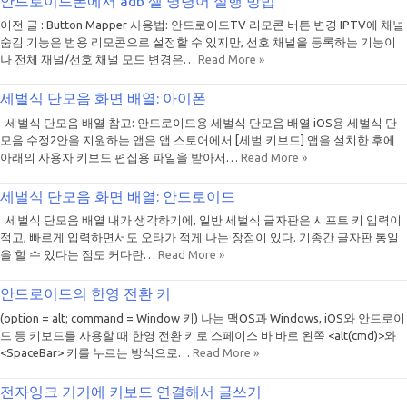
안드로이드폰에서 adb 셀 명령어 실행 방법
이전 글 : Button Mapper 사용법: 안드로이드TV 리모콘 버튼 변경 IPTV에 채널
숨김 기능은 범용 리모콘으로 설정할 수 있지만, 선호 채널을 등록하는 기능이
나 전체 재널/선호 채널 모드 변경은…
Read More »
세벌식 단모음 화면 배열: 아이폰
세벌식 단모음 배열 참고: 안드로이드용 세벌식 단모음 배열 iOS용 세벌식 단
모음 수정2안을 지원하는 앱은 앱 스토어에서 [세벌 키보드] 앱을 설치한 후에
아래의 사용자 키보드 편집용 파일을 받아서…
Read More »
세벌식 단모음 화면 배열: 안드로이드
세벌식 단모음 배열 내가 생각하기에, 일반 세벌식 글자판은 시프트 키 입력이
적고, 빠르게 입력하면서도 오타가 적게 나는 장점이 있다. 기종간 글자판 통일
을 할 수 있다는 점도 커다란…
Read More »
안드로이드의 한영 전환 키
(option = alt; command = Window 키) 나는 맥OS과 Windows, iOS와 안드로이
드 등 키보드를 사용할 때 한영 전환 키로 스페이스 바 바로 왼쪽 <alt(cmd)>와
<SpaceBar> 키를 누르는 방식으로…
Read More »
전자잉크 기기에 키보드 연결해서 글쓰기