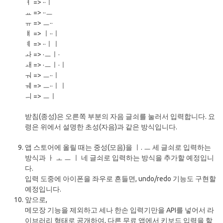
ㅕ => ··ㅣ
ㅛ => ··ㅡ
ㅠ => ㅡ··
ㅒ => ㅣ··ㅣ
ㅖ => ··ㅣㅣ
ㅘ => ·ㅡㅣ·
ㅙ => ·ㅡㅣ·ㅣ
ㅝ => ㅡ··ㅣ
ㅞ => ㅡ··ㅣㅣ
ㅢ => ㅡㅣ
받침(종성)은 오른쪽 부분의 자음 글쇠를 눌러서 입력합니다. 요
령은 위에서 설명한 초성(자음)과 같은 방식입니다.
앱 스토어에 올릴 때는 중성(모음)을 ㅣ. ㅡ 세 글쇠로 입력하는
방식과 ㅏ ㅗ ㅡ ㅣ 네 글쇠로 입력하는 방식을 추가할 예정입니
다.
입력 도중에 아이폰을 좌우로 흔들면, undo/redo 기능도 구현할
예정입니다.
앞으로,
메모장 기능을 제외하고 세나 한손 입력기만을 API를 넣어서 라
이브러리 형태로 공개하여, 다른 무료 앱에서 키보드 입력을 할