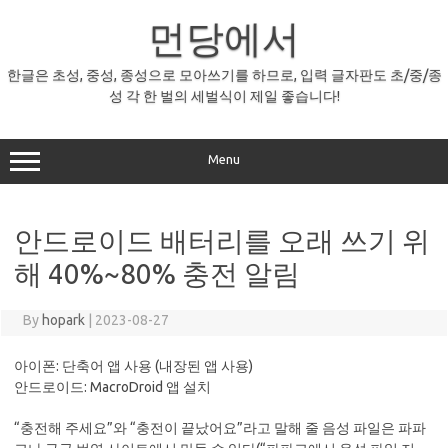
Skip
먼당에서
to
content
한글은 초성, 중성, 종성으로 모아쓰기를 하므로, 입력 글자판도 초/중/종
성 각 한 벌의 세벌식이 제일 좋습니다!
Menu
안드로이드 배터리를 오래 쓰기 위
해 40%~80% 충전 알림
By
hopark
|
2023-08-27
아이폰: 단축어 앱 사용 (내장된 앱 사용)
안드로이드: MacroDroid 앱 설치
“충전해 주세요”와 “충전이 끝났어요”라고 말해 줄 음성 파일은 파파