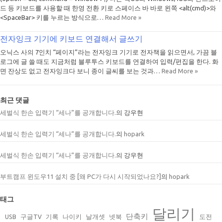
드 등 키보드를 사용할 때 한영 전환 키로 스페이스 바 바로 왼쪽 <alt(cmd)>와
<SpaceBar> 키를 누르는 방식으로…
Read More »
전자잉크 기기에 키보드 연결해서 글쓰기
오닉스 사의 7인치 “페이지”라는 전자잉크 기기로 전자책을 읽으면서, 가끔 블
로그에 글 쓸 때도 지금처럼 블루투스 키보드를 연결하여 입력/편집을 한다. 화
면 잔상도 없고 전자잉크다 보니 종이 글씨를 보는 것과…
Read More »
최근 댓글
세벌식 한손 입력기 “세나”를 공개합니다.
의
강우현
세벌식 한손 입력기 “세나”를 공개합니다.
의
hopark
세벌식 한손 입력기 “세나”를 공개합니다.
의
강우현
부트캠프 윈도우11 설치 중 [왜 PC가 다시 시작되었나요?]
의
hopark
태그
달리기
단축키
USB
구글TV
기록
나이키
날개셋
넷북
도전