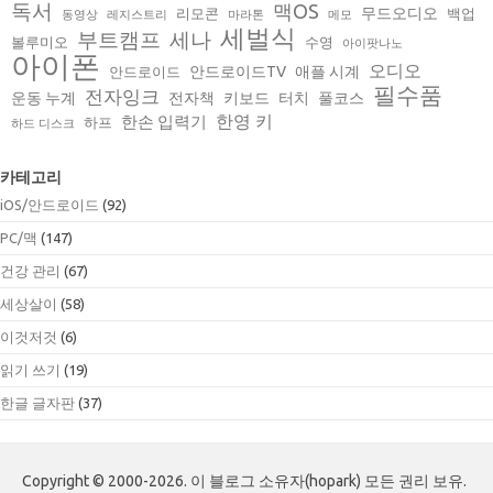
독서
맥OS
무드오디오
리모콘
백업
동영상
레지스트리
마라톤
메모
세벌식
부트캠프
세나
볼루미오
수영
아이팟나노
아이폰
오디오
안드로이드TV
애플 시계
안드로이드
필수품
전자잉크
운동 누계
전자책
키보드
터치
풀코스
한영 키
한손 입력기
하프
하드 디스크
카테고리
iOS/안드로이드
(92)
PC/맥
(147)
건강 관리
(67)
세상살이
(58)
이것저것
(6)
읽기 쓰기
(19)
한글 글자판
(37)
Copyright © 2000-2026. 이 블로그 소유자(hopark) 모든 권리 보유.