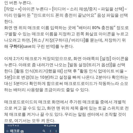
인 버튼 누른다.
[작업 – +] 아이콘 누른다 – [미디어 – 소리 재생/중지 – 파일을 선택] –
미리 만들어 둔 “안드로이드 폰의 충전이 끝났어요” 음성 파일을 선택
한다.
화면 맨 위의 매크로 이름 입력하는 곳에 “배터리 80% 충전됨” 정도로
구별할 수 있는 매크로 이름을 지정하고 왼쪽 화살표 아이콘을 누르고
나오려고 하면, [취소 / 저장(구하다) / 버리다]를 묻는데, 저장하기 위
해
구하다
(save의 구린 번역)를 누른다.
이제 2가지 매크로가 저장되었으므로, 화면 아래쪽의 [설정] 아이콘을
누른다. 아래로 좀 내려가면 나오는 [발동 설정(트리거 옵션)]을 선택
한다. [활동 인식(트리거)했을 때] 선택 후 “활동 인식 업데이트 비율 –
5분]으로 변경(또는 10분)하고 설정을 빠져 나온다. 2분마다 확인하는
대신 5분마다 확인하게 함으로써 매크로드로이드가 작동하느라 소모
하는 배터리 사용량을 조금이라도 줄일 수 있다.
매크로드로이드의 매크로 화면에서 추가된 매크로들 중에서 개별적
으로 켜고 끌 수도 있고, 화면 맨 위의 제목 줄에 있는 토글 스위치로 전
체 매크로를 켜거나 끌 수도 있다. 우리는 알림 센터에서 조작할 것이
므로, 여기서는 모두 켜 둔다.