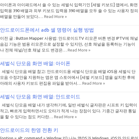
아이폰과 아이패드에서 쓸 수 있는 세벌식 입력기인 [세벌 키보드] 앱에서, 화면
입력용 390 배열과 외부 키보드 입력용 390 배열을 모두 쓸 수 있는 사용자 정의
배열을 만들어 보았다.…
Read More »
안드로이드폰에서 adb 셀 명령어 실행 방법
이전 글 : Button Mapper 사용법: 안드로이드TV 리모콘 버튼 변경 IPTV에 채널
숨김 기능은 범용 리모콘으로 설정할 수 있지만, 선호 채널을 등록하는 기능이
나 전체 재널/선호 채널 모드 변경은…
Read More »
세벌식 단모음 화면 배열: 아이폰
세벌식 단모음 배열 참고: 안드로이드용 세벌식 단모음 배열 iOS용 세벌식 단
모음 수정2안을 지원하는 앱은 앱 스토어에서 [세벌 키보드] 앱을 설치한 후에
아래의 사용자 키보드 편집용 파일을 받아서…
Read More »
세벌식 단모음 화면 배열: 안드로이드
세벌식 단모음 배열 내가 생각하기에, 일반 세벌식 글자판은 시프트 키 입력이
적고, 빠르게 입력하면서도 오타가 적게 나는 장점이 있다. 기종간 글자판 통일
을 할 수 있다는 점도 커다란…
Read More »
안드로이드의 한영 전환 키
(option = alt; command = Window 키) 나는 맥OS과 Windows, iOS와 안드로이