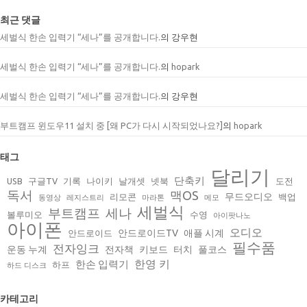
최근 댓글
세벌식 한손 입력기 “세나”를 공개합니다.
의
강우현
세벌식 한손 입력기 “세나”를 공개합니다.
의
hopark
세벌식 한손 입력기 “세나”를 공개합니다.
의
강우현
부트캠프 윈도우11 설치 중 [왜 PC가 다시 시작되었나요?]
의
hopark
태그
달리기
단축키
USB
구글TV
기록
나이키
날개셋
넷북
도전
독서
맥OS
무드오디오
리모콘
백업
동영상
레지스트리
마라톤
메모
세벌식
부트캠프
세나
볼루미오
수영
아이팟나노
아이폰
오디오
안드로이드TV
애플 시계
안드로이드
필수품
전자잉크
운동 누계
전자책
키보드
터치
풀코스
한영 키
한손 입력기
하프
하드 디스크
카테고리