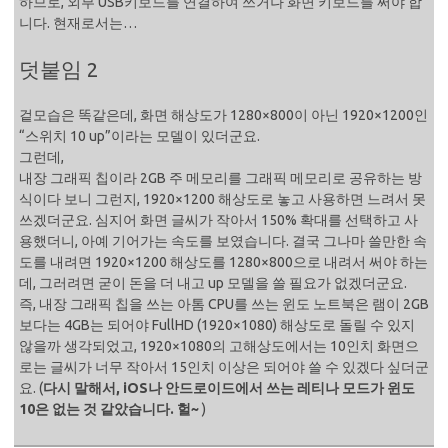
하므로, 외부 USB키보드를 연결하여 쓰거나 화면 키보드를 써야 합
니다. 현재로서는…
덧붙임 2
겉모습은 똑같은데, 화면 해상도가 1280×800이 아닌 1920×1200인
“스위치 10 up”이라는 모델이 있더군요.
그런데,
내장 그래픽 칩이라 2GB 주 메모리를 그래픽 메모리로 공유하는 방
식이다 보니 그런지, 1920×1200 해상도로 놓고 사용하면 느려서 못
쓰겠더군요. 심지어 화면 글씨가 작아서 150% 확대를 선택하고 사
용했더니, 아예 기어가는 속도를 보였습니다. 결국 그나마 쓸만한 속
도를 내려면 1920×1200 해상도를 1280×800으로 내려서 써야 하는
데, 그러려면 굳이 돈을 더 내고 up 모델을 쓸 필요가 없겠더군요.
즉, 내장 그래픽 칩을 쓰는 아톰 CPU를 쓰는 윈도 노트북은 램이 2GB
보다는 4GB는 되어야 FullHD (1920×1080) 해상도로 돌릴 수 있지
않을까 생각되었고, 1920×1080의 고해상도에서는 10인치 화면으
로는 글씨가 너무 작아서 15인치 이상은 되어야 쓸 수 있겠다 싶더군
요. (
다시 말해서, iOS나 안드로이드에서 쓰는 레티나 모드가 윈도
10은 없는 것 같았습니다. 헐~
)