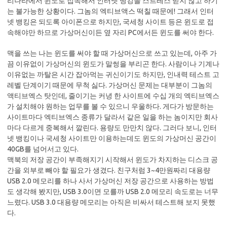
리나라에서 윈도로 접속해서 인터넷 뱅킹을 스트레스 받지 않고 하기
는 불가능한 상황이다. 그놈의 엑티브액스 떡칠 때문에! 그래서 인터
넷 뱅킹은 되도록 아이폰으로 하지만, 국세청 사이트 등은 윈도로 접
속해야만 하므로 가상머신이든 옆 자리 PC에서든 윈도를 써야 한다.
맥을 쓰는 나는 윈도를 써야 할 때 가상머신으로 쓰고 있는데, 아주 가
끔 이유없이 가상머신의 윈도가 말썽을 부리곤 한다. 사람이나 기계나
이유없는 까탈은 시간 잡아먹는 귀신이기도 하지만, 인내력 테스트 고
레벨 단계이기 때문에 무척 싫다. 가상머신 문제는 대부분이 그놈의
액티브엑스 탓인데, 줄이기는 커녕 한 사이트에 수십 개의 엑티브엑스
가 설치해야 원하는 업무를 볼 수 있으니 우울하다. 게다가 방문하는
사이트마다 엑티브엑스 종류가 달라서 같은 일을 하는 놈이지만 회사
마다 다르게 중복해서 깔린다. 용량도 만만치 않다. 그러다 보니, 인터
넷 뱅킹이나 국세청 사이트만 이용하는데도 윈도의 가상머신 공간이
40GB를 넘어서고 있다.
맥북의 저장 공간이 부족해지기 시작해서 윈도가 차지하는 디스크 공
간을 외부로 빼야 할 필요가 생겼다. 친구처럼 3~4만원짜리 대용량
USB 2.0 메모리를 하나 사서 가상머신 저장 공간으로 사용하는 방법
도 생각해 봤지만, USB 3.0이면 모를까 USB 2.0 메모리 속도로는 너무
느렸다. USB 3.0 대용량 메모리는 아직은 비싸서 테스트해 보지 못했
다.