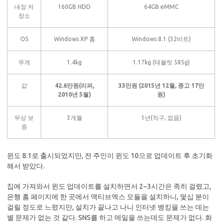
내장 저
160GB HDD
64GB eMMC
장소
OS
Windows XP 홈
Windows 8.1 (32비트)
무게
1.4kg
1.17kg (태블릿 585g)
값
42.6만원(리퍼,
33만원 (2015년 12월, 종고 17만
2010년 5월)
원)
무상 보
3개월
1년(직구, 없음)
증
윈도 8.1로 출시되었지만, 전 주인이 윈도 10으로 업데이트 후 초기화
해서 받았다.
집에 가져와서 윈도 업데이트를 설치하면서 2~3시간은 족히 걸렸고,
은행 홈 페이지에 한 곳에서 액티브엑스 모듈을 설치하니, 몇십 분이
걸릴 정도로 느렸지만, 설치가 끝나고 나니 인터넷 뱅킹을 쓰는 데는
별 문제가 없는 것 같다. SNS를 하고 메일을 쓰는데도 문제가 없다. 화