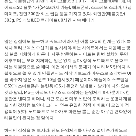
윈도 태블릿답게 화면에 마이크로USB 2.0 1개, 마이크로HDMI 1개, 마
이크로SD 슬롯 1개(64GB까지 가능), 헤드폰잭, 스트레오 스피커, 내장
마이크, 전면 200만 화소 웹캠 등을 가지고 있다. 화면만(태블릿만)
585g, IPS 패널(LED 백라이트), 8시간 지속 배터리.
많은 장점에도 불구하고 쿼드코어라지만 아톰 CPU의 한계는 있다. 특
히나 액티브엑스 수십 개를 설치해야 하는 사이트에서는 처음에는 몇
십 분을 지체하게 만든다. 자주 방문하는 사이트는 한번 설치해 두면
이후부터는 오래 지체하는 일은 없지 싶다. 정작 노트북으로 쓸 때보
다는 태블릿으로 쓸 때다. 이건 에이서의 문제가 아니라 MS 탓이다. 태
블릿으로 쓸 수 있게 만들면서도 정작 키보드와 마우스로 조작하는 UI
를 바꾸지 않은 채 윈도 10을 출시했기 때문이다. 애플이 데스크탑용
OSX과 스마트폰/태블릿용 iOS가 완전히 별개로 개발되어 나와 있는
것과 달리, MS는 아직도 마우스로 조작하는 운영체계 하나뿐이다. 한
동안은 낸다고 하더니, 최근 모습은 마우스 없이 조작하는 운영체계를
포기한 것처럼 보인다. 그래서 얻는 유일한 장점이 바로 이 모델에 적
용되어 있다. 노트북으로 쓰다가도 화면을 뽑는 순간 아무런 변화없이
태블릿이 된다는 점 말이다.
하지만 상상을 해 보시라, 윈도 운영체계를 마우스 없이 손가락으로