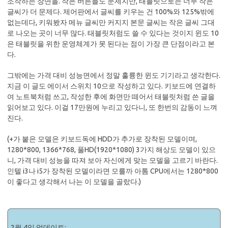
조작하는 장면을. 작은 버튼들도 문제지만, 태블릿으로는 너무 작은
글씨가 더 문제다. 제어판에서 글씨를 키우는 건 100%와 125%밖에
없는데다, 키워봤자 메뉴 글씨만 커지지 본문 글씨는 작은 글씨 그대
로 나오는 곳이 너무 많다. 태블릿처럼도 쓸 수 있다는 것이지 윈도 10
은 태블릿을 위한 운영체계가 못 된다는 점이 가장 큰 단점이라고 본
다.
그밖에는 가격 대비 성능면에서 정말 훌륭한 윈도 기기라고 생각한다.
지금 이 글도 에이서 스위치 10으로 작성하고 있다. 키보드에 연결하
여 노트북처럼 쓰고, 작성한 후에 화면만 떼어서 태블릿처럼 쓴 글을
읽어보고 있다. 이걸 17만원에 누리고 있다니, 또 한번의 감동이 느껴
진다.
(+가 붙은 모델은 키보드독에 HDD가 추가로 장착된 모델이며,
1280*800, 1366*768, 풀HD(1920*1080) 3가지 해상도 모델이 있으
니, 가격 대비 성능을 따져 보아 자신에게 맞는 모델을 고르기 바란다.
인텔 i3나 i5가 장착된 모델이라면 모를까 아톰 CPU에서는 1280*800
이 좋다고 생각해서 나는 이 모델을 골랐다.)
2월 4일 업데이트: