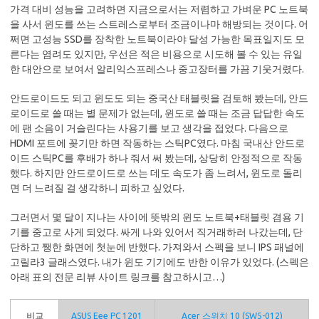
가격 대비 성능을 고려하면 지금으로서는 저렴하고 가벼운 PC 노트북
을 사서 윈도를 쓰는 스트레스로부터 조금이나마 해방되는 것이다. 어
쩌면 고성능 SSD를 장착한 노트북이라야 달성 가능한 목표일지도 모
른다는 염려도 있지만, 우선은 적은 비용으로 시도해 볼 수 있는 유일
한 대안으로 보여서 알리익스프레스나 중고장터를 가끔 기웃거렸다.
안드로이드도 되고 윈도도 되는 중국산 태블릿을 검토해 봤는데, 안드
로이드로 쓸 때는 별 문제가 없는데, 윈도로 쓸 때는 조금 답답한 속도
에 팬 소음이 거슬린다는 사용기를 보고 생각을 접었다. 다음으로
HDMI 포트에 꽂기만 하면 작동하는 스틱PC였다. 마침 국내산 안드로
이드 스틱PC를 후배가 하나 줘서 써 봤는데, 상당히 안정적으로 작동
했다. 하지만 안드로이드로 쓰는 데도 속도가 좀 느려서, 윈도로 돌리
면 더 느려질 걸 생각하니 피하고 싶었다.
그러면서 몇 달이 지나는 사이에 뜻밖의 윈도 노트북+태블릿 겸용 기
기를 중고로 사게 되었다. 싸게 나와 있어서 직거래하러 나갔는데, 단
단하고 쨍한 화면에 첫눈에 반했다. 가져와서 스펙을 보니 IPS 패널에
고릴라3 글래스였다. 내가 윈도 기기에도 반한 이유가 있었다. (스펙은
아래 표의 전문 리뷰 사이트 링크를 참고하시고…)
비교
ASUS Eee PC 1201
Acer 스위치 10 (SW5-012)