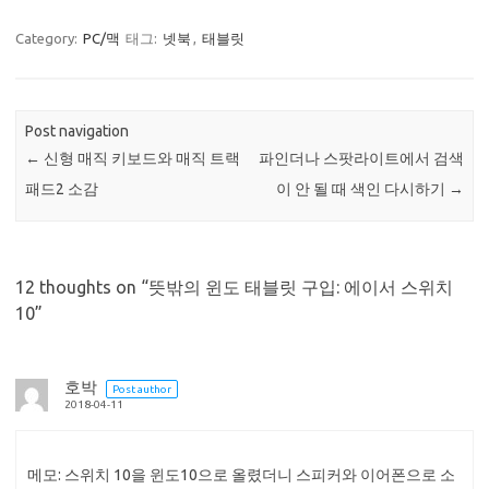
Category:
PC/맥
태그:
넷북
,
태블릿
Post navigation
←
신형 매직 키보드와 매직 트랙
파인더나 스팟라이트에서 검색
패드2 소감
이 안 될 때 색인 다시하기
→
12 thoughts on “
뜻밖의 윈도 태블릿 구입: 에이서 스위치
10
”
호박
Post author
2018-04-11
메모: 스위치 10을 윈도10으로 올렸더니 스피커와 이어폰으로 소