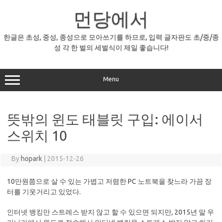
Skip
먼당에서
to
content
한글은 초성, 중성, 종성으로 모아쓰기를 하므로, 입력 글자판도 초/중/종
성 각 한 벌의 세벌식이 제일 좋습니다!
Menu
뜻밖의 윈도 태블릿 구입: 에이서
스위치 10
By
hopark
|
2015-12-26
10만원쯤으로 살 수 있는 가볍고 저렴한 PC 노트북을 찾느라 가끔 장
터를 기웃거리고 있었다.
인터넷 뱅킹만 스트레스 받지 않고 할 수 있으면 되지만, 2015년 말 우