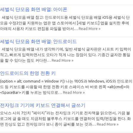
세벌식 단모음 화면 배열: 아이폰
세벌식 단모음 배열 참고: 안드로이드용 세벌식 단모음 배열 iOS용 세벌식 단
모음 수정2안을 지원하는 앱은 앱 스토어에서 [세벌 키보드] 앱을 설치한 후에
아래의 사용자 키보드 편집용 파일을 받아서…
Read More »
세벌식 단모음 화면 배열: 안드로이드
세벌식 단모음 배열 내가 생각하기에, 일반 세벌식 글자판은 시프트 키 입력이
적고, 빠르게 입력하면서도 오타가 적게 나는 장점이 있다. 기종간 글자판 통일
을 할 수 있다는 점도 커다란…
Read More »
안드로이드의 한영 전환 키
(option = alt; command = Window 키) 나는 맥OS과 Windows, iOS와 안드로이
드 등 키보드를 사용할 때 한영 전환 키로 스페이스 바 바로 왼쪽 <alt(cmd)>와
<SpaceBar> 키를 누르는 방식으로…
Read More »
전자잉크 기기에 키보드 연결해서 글쓰기
오닉스 사의 7인치 “페이지”라는 전자잉크 기기로 전자책을 읽으면서, 가끔 블
로그에 글 쓸 때도 지금처럼 블루투스 키보드를 연결하여 입력/편집을 한다. 화
면 잔상도 없고 전자잉크다 보니 종이 글씨를 보는 것과…
Read More »