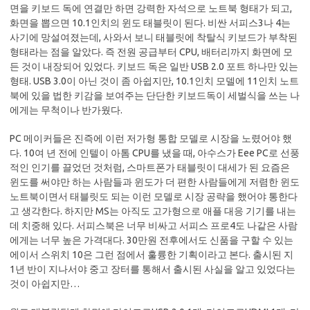
면을 키보드 독에 연결만 하면 강력한 자석으로 노트북 형태가 되고,
화면을 뽑으면 10.1인치의 윈도 태블릿이 된다. 비싼 서피스3나 4는
사기에 망설여졌는데, 사와서 보니 태블릿에 착탈식 키보드가 부착된
형태라는 점을 알았다. 즉 전원 공급부터 CPU, 배터리까지 화면에 모
든 것이 내장되어 있었다. 키보드 독은 일반 USB 2.0 포트 하나만 있는
형태. USB 3.0이 아닌 것이 좀 아쉽지만, 10.1인치 모델에 11인치 노트
북에 있을 법한 키감을 보여주는 단단한 키보드독이 세벌식을 쓰는 나
에게는 무척이나 반가웠다.
PC 메이커들은 진즉에 이런 저가형 통합 모델로 시장을 노렸어야 했
다. 10여 년 전에 인텔이 아톰 CPU를 냈을 때, 아수스가 Eee PC로 선풍
적인 인기를 끌었던 것처럼, 스마트폰가 태블릿이 대세가 된 요즘은
윈도를 써야만 하는 사람들과 윈도가 더 편한 사람들에게 저렴한 윈도
노트북이면서 태블릿도 되는 이런 모델로 시장 공략을 했어야 통한다
고 생각한다. 하지만 MS는 아직도 고가형으로 애플 대응 기기를 내는
데 치중해 있다. 서피스북은 너무 비싸고 서피스 프로4도 나같은 사람
에게는 너무 높은 가격대다. 30만원 전후에서도 신품을 구할 수 있는
에이서 스위치 10은 그런 점에서 훌륭한 기획이라고 본다. 출시된 지
1년 반이 지나서야 중고 장터를 통해서 출시된 사실을 알고 있었다는
것이 아쉽지만…