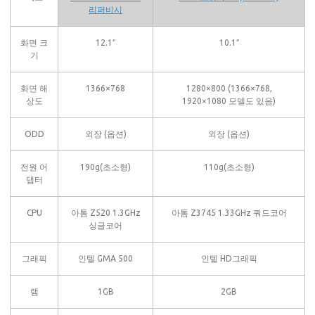
리퍼비시
화면 크
12.1″
10.1″
기
화면 해
1366×768
1280×800 (1366×768,
상도
1920×1080 모델도 있음)
ODD
외장 (옵션)
외장 (옵션)
전원 어
190g(초소형)
110g(초소형)
댑터
CPU
아톰 Z520 1.3GHz
아톰 Z3745 1.33GHz 쿼드코어
싱글코어
그래픽
인텔 GMA 500
인텔 HD그래픽
램
1GB
2GB